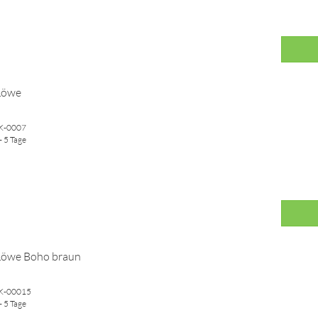
Löwe
WK-0007
- 5 Tage
 Löwe Boho braun
WK-00015
- 5 Tage