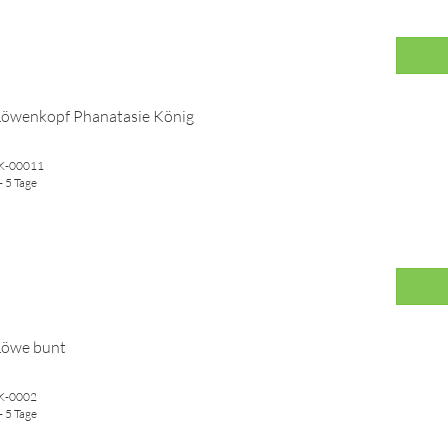
Löwenkopf Phanatasie König
WK-00011
- 5 Tage
Löwe bunt
WK-0002
- 5 Tage