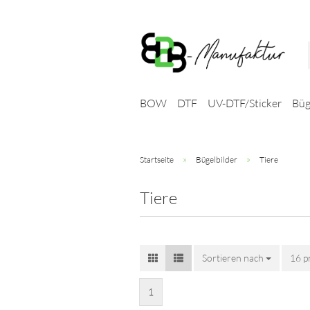
BOW
DTF
UV-DTF/Sticker
Büg
»
»
Startseite
Bügelbilder
Tiere
Tiere
Sortieren nach
Sortieren nach
16 p
pro 
1