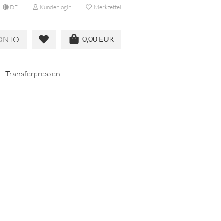
DE
Kundenlogin
Merkzettel
0,00 EUR
KONTO
Transferpressen
DAS SIND WIR
P&N FRIENDS