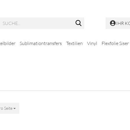
Suche...
IHR 
elbilder
Sublimationtransfers
Textilien
Vinyl
Flexfolie Siser
ro Seite
Seite