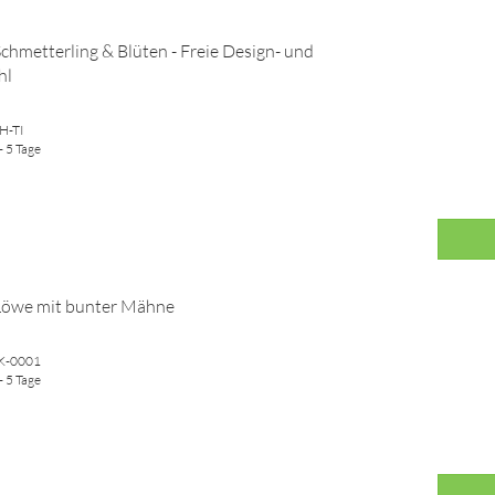
Schmetterling & Blüten - Freie Design- und
hl
CH-TI
- 5 Tage
 Löwe mit bunter Mähne
WK-0001
- 5 Tage