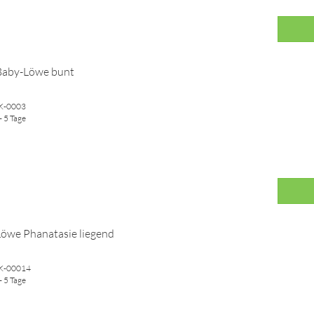
 Baby-Löwe bunt
WK-0003
- 5 Tage
Löwe Phanatasie liegend
WK-00014
- 5 Tage