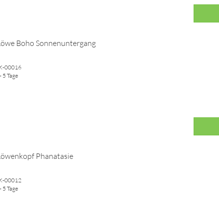
 Löwe Boho Sonnenuntergang
WK-00016
- 5 Tage
Löwenkopf Phanatasie
WK-00012
- 5 Tage