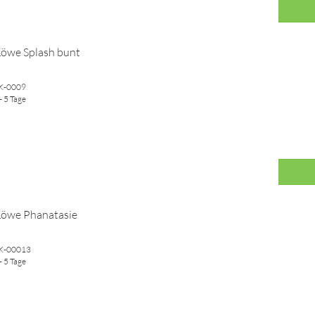
Löwe Splash bunt
WK-0009
- 5 Tage
Löwe Phanatasie
WK-00013
- 5 Tage