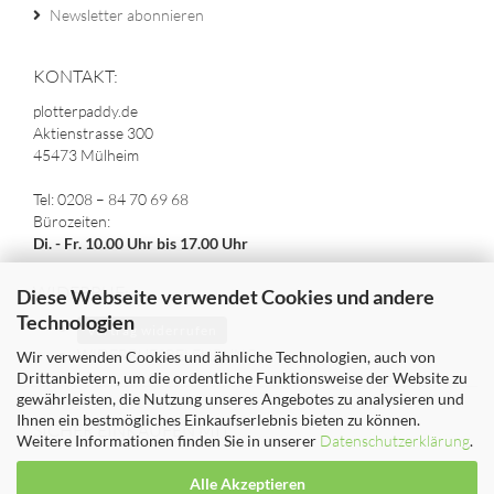
Newsletter abonnieren
KONTAKT:
plotterpaddy.de
Aktienstrasse 300
45473 Mülheim
Tel: 0208 – 84 70 69 68
Bürozeiten:
Di. - Fr. 10.00 Uhr bis 17.00 Uhr
WIDERRUF:
Diese Webseite verwendet Cookies und andere
Technologien
Vertrag widerrufen
WIDERRUFSBELEHRUNG
Wir verwenden Cookies und ähnliche Technologien, auch von
Drittanbietern, um die ordentliche Funktionsweise der Website zu
gewährleisten, die Nutzung unseres Angebotes zu analysieren und
Ihnen ein bestmögliches Einkaufserlebnis bieten zu können.
SICHER EINKAUFEN MIT
Weitere Informationen finden Sie in unserer
Datenschutzerklärung
.
Alle Akzeptieren