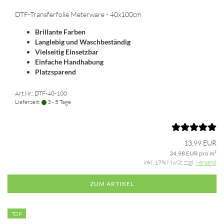
DTF-Transferfolie Meterware - 40x100cm
Brillante Farben
Langlebig und Waschbeständig
Vielseitig Einsetzbar
Einfache Handhabung
Platzsparend
Art.Nr.: DTF-40-100
Lieferzeit:
3 - 5 Tage
13,99 EUR
34,98 EUR pro m²
inkl. 19% MwSt. zzgl.
Versand
ZUM ARTIKEL
TOP