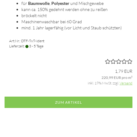
für
Baumwolle
,
Polyester
und Mischgewebe
kann ca. 150% gedehnt werden ohne zu reißen
bröckelt nicht
Maschinenwaschbar bei 60 Grad
mind. 1 Jahr lagerfähig (vor Licht und Staub schützten)
Art.Nr.: DTF-9x9-ident
Lieferzeit:
3 - 5 Tage
1,79 EUR
220,99 EUR pro m²
inkl. 19% MwSt. zzgl.
Versand
ZUM ARTIKEL