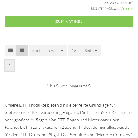
88,23 EUR pro m²
inkl. 19% MwSt. zzgl.
Versand
ZUM ARTIKEL
Sortieren nach
Sortieren nach
16 pro Seite
pro Seite
1
1
bis
5
(von insgesamt
5
)
Unsere DTF-Produkte bieten dir die perfekte Grundlage für
professionelle Textilveredelung – egal ob für Einzelstücke, Kleinserien
oder größere Auflagen. Von DTF-Bögen und Meterware über
Patches bis hin zu praktischem Zubehör findest du hier alles, was du
für den DTF-Druck benötigst. Die Produkte sind “Made in Germany”