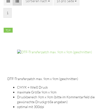
Sortieren nach
Sortieren nach
16 pro Seite
pro Seite
1
TOP
DTF-Transferpatch max. 9cm x 9cm (geschnitten)
CMYK + Weiß Druck
maximale Größe 9cm x 9cm
Druckbereich 9cm x 9cm (bitte im Kommentarfeld die
gewünschte Druckgröße angeben)
optimal mit 300dpi